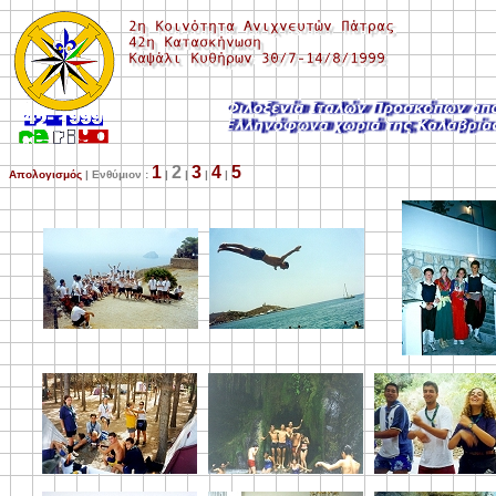
1
2
3
4
5
Απολογισμός
| Ενθύμιον :
|
|
|
|