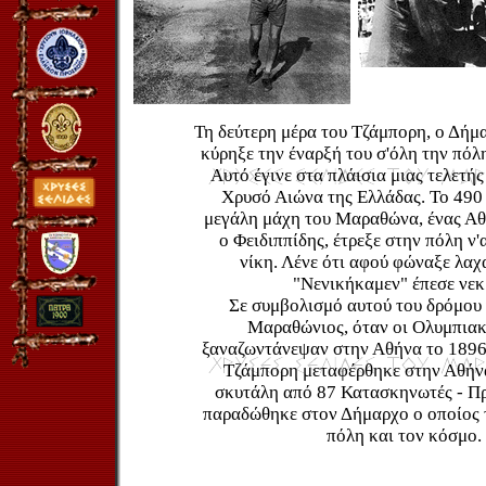
Τη δεύτερη μέρα του Τζάμπορη, ο Δήμ
κύρηξε την έναρξή του σ'όλη την πόλ
Αυτό έγινε στα πλάισια μιας τελετής
Χρυσό Αιώνα της Ελλάδας. Το 490 
μεγάλη μάχη του Μαραθώνα, ένας Αθ
ο Φειδιππίδης, έτρεξε στην πόλη ν'
νίκη. Λένε ότι αφού φώναξε λα
"Νενικήκαμεν" έπεσε νεκ
Σε συμβολισμό αυτού του δρόμου
Μαραθώνιος, όταν οι Ολυμπιακ
ξαναζωντάνεψαν στην Αθήνα το 1896
Τζάμπορη μεταφέρθηκε στην Αθήνα
σκυτάλη από 87 Κατασκηνωτές - Π
παραδώθηκε στον Δήμαρχο ο οποίος 
πόλη και τον κόσμο.