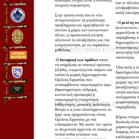
απώτερος στόχος είναι η συνολική
και οι αξιολο
ατομική συγκρότηση.
(επιβραβεύσει
απλή πλειοψη
Στην ηλικία αυτή που οι νέοι
αντιμετωπίζουν τα μεγαλύτερα
- Η
μελέτη το
προβλήματα και αμφισβητούν το
(κοινωνικού, 
σύνολο ή μέρος των κοινωνικών
εμφανίζεται π
αξιών, η προσκοπική κίνηση
παρέμβασης κ
αξιοποιεί τις αναζητήσεις και την
δημιουργία ο
ενεργητικότητα, με τις παρακάτω
(παγκόσμιας)
μεθόδους:
απόκτηση πολι
ταυτότητας.
-Η
δυναμική των ομάδων
παύει
να στηρίζεται σε στατικά πρότυπα
'Oλη αυτή η π
(εξάδες, ενωμοτίες) και παίρνει πιο
δραστηριοτήτ
ευέλικτη μορφή δημιουργώντας
πραγματοποιε
Ομίλους Εργασίας που
μορφή της αν
αναλαμβάνουν συγκεκριμένο έργο
(αναζήτησης) 
(δραστηριότητα, εκδρομή,
οποία ακολου
κοινωνική προσφορά) ή
επεξεργασία τ
συγκεκριμένη ενασχόληση
μορφοποίηση 
(αθλητισμός, μουσική, φιλολογία,
παρέμβασης.
θέατρο κ.α.) και ολοκληρώνουν το
έργο τους σχηματίζοντας νέους
Κύριος στόχος
Ομίλους Εργασίας με νέα
δουλειάς είνα
ενδιαφέροντα. Με αυτόν τον τρόπο
χαρακτηριστικ
οι Ανιχνευτές έρχονται σε επαφή με
διαρκής του α
πολλά πεδία γνώσεων και
καλλιέργεια τ