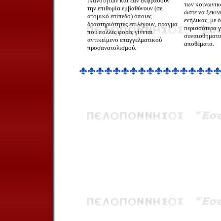
ικανοτήτων και εάν εκφράσουν
των κοινωνικ
την επιθυμία εμβαθύνουν (σε
ώστε να ξεκιν
ατομικό επίπεδο) όποιες
ενήλικας, με 
δραστηριότητες επιλέγουν, πράγμα
περισσότερα 
που πολλές φορές γίνεται
συναισθηματι
αντικείμενο επαγγελματικού
αποθέματα.
προσανατολισμού.