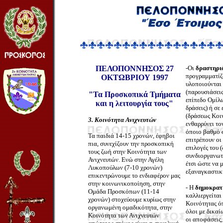
ΠΕΛΟΠΟΝΝΗΣΟΣ 27
-Οι
δραστηρι
προγραμματίζ
ΟΚΤΩΒΡΙΟΥ 1997
υλοποιούνται 
(παρουσιάσεις
"Τα Προσκοπικά Τμήματα
επίπεδο Ομίλω
και η λειτουργία τους"
δράσεις) ή σε
(δράσεως Κοι
3. Κοινότητα Ανιχνευτών
ενθαρρύνει τον
όποιο βαθμό 
Τα παιδιά 14-15 χρονών, έφηβοι
επιτρέπουν οι
πια, συνεχίζουν την προσκοπική
επιλογές του 
τους ζωή στην Κοινότητα των
συνδιοργανωτ
Ανιχνευτών. Ενώ στην Αγέλη
έτσι ώστε να 
Λυκοπούλων (7-10 χρονών)
εξαναγκαστικ
επικεντρώνουμε το ενδιαφέρον μας
στην κοινωνικοποίηση, στην
- Η
δημοκρατ
Ομάδα Προσκόπων (11-14
καλλιεργείται
χρονών) στοχεύουμε κυρίως στην
Κοινότητας ό
οργανωμένη ομαδικότητα, στην
όλοι με δικα
Κοινότητα των Ανιχνευτών
οι αποφάσεις