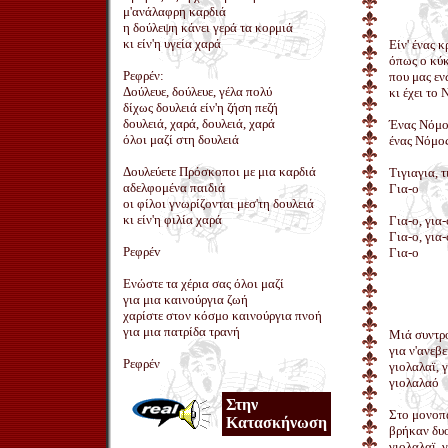
μ'ανάλαφρη καρδιά
η δούλεψη κάνει γερά τα κορμιά
κι είν'η υγεία χαρά
Είν' ένας κ
όπως ο κύκ
Ρεφρέν:
που μας εν
Δούλευε, δούλευε, γέλα πολύ
κι έχει το
δίχως δουλειά είν'η ζήση πεζή
δουλειά, χαρά, δουλειά, χαρά
Ένας Νόμος
όλοι μαζί στη δουλειά
ένας Νόμος
Δουλεύετε Πρόσκοποι με μια καρδιά
Τιγιαγια, τ
αδελφομένα παιδιά
Για-ο
οι φίλοι γνωρίζονται μεσ'τη δουλειά
κι είν'η φιλία χαρά
Για-ο, για-
Για-ο, για-
Ρεφρέv
Για-ο
Ενώστε τα χέρια σας όλοι μαζί
για μια καινούργια ζωή
χαρίστε στον κόσμο καινούργια πνοή
για μια πατρίδα τρανή
Μιά συντρ
για ν'ανεβ
Ρεφρέν
γιολαλαϊ, 
γιολαλαό
Στην
Στο μονοπά
Κατασκήνωση
βρήκαν δυο
γιολαλαϊ, 