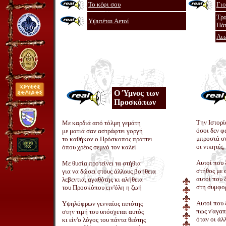
Το κέφι σου
Γιο
Τρ
Υψιπέται Αετοί
Πά
Λε
Ο Ύμνος των
Προσκόπων
Την Ιστορί
Με καρδιά από τόλμη γεμάτη
όσοι δεν φ
με ματιά σαν αστράφτει γοργή
μπροστά στ
το καθήκον ο Πρόσκοπος πράττει
οι νικητές,
όπου χρέος σεμνό τον καλεί
Αυτοί που 
Με θυσία προτείνει τα στήθια
στήθος με 
για να δώσει στους άλλους βοήθεια
αυτοί που 
λεβεντιά, αγαθότης κι αλήθεια
στη συμφο
του Προσκόπου ειν'όλη η ζωή
Αυτοί που 
Υψηλόφρων γενναίος ιππότης
πως ν'αγαπ
στην τιμή του υπόσχεται αυτός
όταν οι άλ
κι είν'ο λόγος του πάντα θεότης