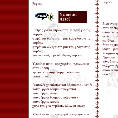
Ρεφρέν
Ρεφρέν
Υψιπέται
Αετοί
Είχα ένα φ
στην πολυφ
Εμπρός για τα ψηλώματα - εμπρός για τις
όποτε πειν
κορφές
δέκα πιάτα
φτερά μας δίν'η πίστη μας και φλόγα στις
πεπόνια
καρδιές
ήταν παχύς
φτερά μας δίν'η πίστη μας και φλόγα στις
Ώσπου μια
καρδιές
κι άρχισε 
για να πετάξουμε σ'αιθέριες κορυφές
"Δεν σου π
κάνε δίαιτ
Υψιπέται αετοί, προχωρείτε - προχωρείτε
τρώγε το β
στην κορφή
άκου με κα
προχωρείτε στην κορφή, υψιπέται-
σου."
υψιπέται αετοί
Ανατολές χαράζουνε και λάμπουν οι ματιές
καινούργιοι δρόμοι ανοίγονται -
καινούργιες εποχές
καινούργιοι δρόμοι ανοίγονται -
καινούργιες εποχές
χαρά και φως γεμίζουν όλων οι ψυχές
Υψιπέται αετοί, προχωρείτε - προχωρείτε