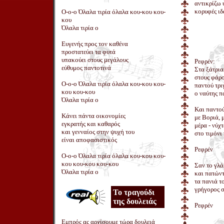
αντικρίζω 
κορυφές ιδ
Ο-ο-ο Όλαλα τιρία όλαλα κου-κου κου-
κου
Όλαλα τιρία ο
Ευγενής προς τον καθένα
προστατεύει τα φυτά
υπακούει στους μεγάλους
Ρεφρέν:
εύθυμος παντοτινά
Στα ξάτρια
στους φάρο
Ο-ο-ο Όλαλα τιρία όλαλα κου-κου κου-
παντού τρι
κου κου-κου
ο ναύτης π
Όλαλα τιρία ο
Και παντού
Κάνει πάντα οικονομίες
με Βοριά, μ
εγκρατής και καθαρός
μέρα - νύχ
και γενναίος στην ψυχή του
στο τιμόνι
είναι αποφασιστικός
Ρεφρέν
Ο-ο-ο Όλαλα τιρία όλαλα κου-κου κου-
κου κου-κου κου-κου
Σαν το γλ
Όλαλα τιρία ο
και πατώντ
τα πανιά τ
γρήγορος 
Το τραγούδι
της δουλειάς
Ρεφρέν
Εμπρός ας αρχίσουμε τώρα δουλειά