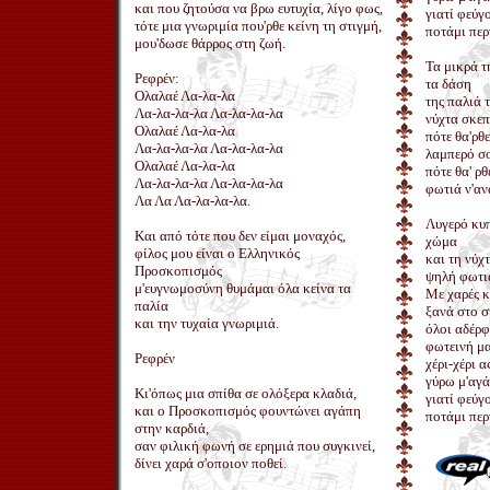
και που ζητούσα να βρω ευτυχία, λίγο φως,
γιατί φεύγ
τότε μια γνωριμία που'ρθε κείνη τη στιγμή,
ποτάμι περ
μου'δωσε θάρρος στη ζωή.
Τα μικρά τ
Ρεφρέν:
τα δάση
Ολαλαέ Λα-λα-λα
της παλιά 
Λα-λα-λα-λα Λα-λα-λα-λα
νύχτα σκεπ
Ολαλαέ Λα-λα-λα
πότε θα'ρθ
Λα-λα-λα-λα Λα-λα-λα-λα
λαμπερό σο
Ολαλαέ Λα-λα-λα
πότε θα' ρθ
Λα-λα-λα-λα Λα-λα-λα-λα
φωτιά ν'α
Λα Λα Λα-λα-λα-λα.
Λυγερό κυ
Και από τότε που δεν είμαι μοναχός,
χώμα
φίλος μου είναι ο Ελληνικός
και τη νύχ
Προσκοπισμός
ψηλή φωτι
μ'ευγνωμοσύνη θυμάμαι όλα κείνα τα
Με χαρές κ
παλία
ξανά στο 
και την τυχαία γνωριμιά.
όλοι αδέρφ
φωτεινή μ
Ρεφρέν
χέρι-χέρι 
γύρω μ'αγ
Κι'όπως μια σπίθα σε ολόξερα κλαδιά,
γιατί φεύγ
και ο Προσκοπισμός φουντώνει αγάπη
ποτάμι περ
στην καρδιά,
σαν φιλική φωνή σε ερημιά που συγκινεί,
δίνει χαρά σ'οποιον ποθεί.