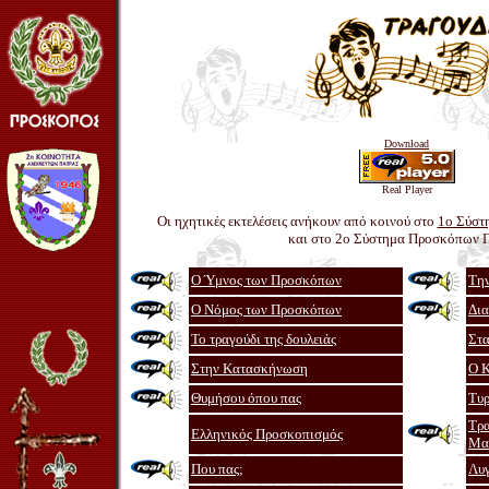
Download
Real Player
Οι ηχητικές εκτελέσεις ανήκουν από κοινού στο
1ο Σύστ
και στο 2ο Σύστημα Προσκόπων 
Ο Ύμνος των Προσκόπων
Την
Ο Νόμος των Προσκόπων
Δια
Το τραγούδι της δουλειάς
Στα
Στην Κατασκήνωση
Ο Κ
Θυμήσου όπου πας
Τυρ
Τρα
Ελληνικός Προσκοπισμός
Μα
Που πας;
Λυγ