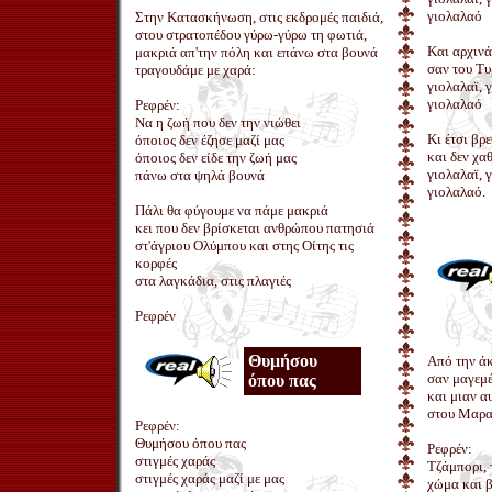
γιολαλαό
Στην Κατασκήνωση, στις εκδρομές παιδιά,
στου στρατοπέδου γύρω-γύρω τη φωτιά,
Και αρχινά
μακριά απ'την πόλη και επάνω στα βουνά
σαν του Τυ
τραγουδάμε με χαρά:
γιολαλαϊ, 
γιολαλαό
Ρεφρέν:
Να η ζωή που δεν την νιώθει
Κι έτσι βρ
όποιος δεν έζησε μαζί μας
και δεν χα
όποιος δεν είδε την ζωή μας
γιολαλαϊ, 
πάνω στα ψηλά βουνά
γιολαλαό.
Πάλι θα φύγουμε να πάμε μακριά
κει που δεν βρίσκεται ανθρώπου πατησιά
στ'άγριου Ολύμπου και στης Οίτης τις
κορφές
στα λαγκάδια, στις πλαγιές
Ρεφρέν
Θυμήσου
Από την άκ
σαν μαγεμέ
όπου πας
και μιαν α
στου Μαρα
Ρεφρέν:
Θυμήσου όπου πας
Ρεφρέν:
στιγμές χαράς
Τζάμπορι, 
στιγμές χαράς μαζί με μας
χώμα και 