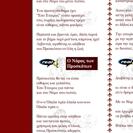
καταστροφ
και στο Νόμο του μένει πιστός
Αυτοί που 
Ένα άριστο σύνθημα έχει
απ'τη γαλή
"Έσο Έτοιμος" τούτο προσέχει
αυτοί που 
στις πορείες ακούραστος τρέχει
κι άλλος κ
είναι εύθυμος, πάντα φαιδρός
Την ιστορί
Περπατά και βροντά, όροι, δάση περνά
με την αγά
και το βήμα ταχύ μεσ'τους κάμπους ηχεί
ώρα την ώρ
Λεβεντιά, αγαθότης κι αλήθεια
οι δυνατοί,
του Προσκόπου ειν'όλη η ζωή
Ο Νόμος των
Προσκόπων
Διαβάτης 
Πρόσκοπος θα πει να είσαι
εύθυμος και γελαστός
κι είναι ο
Έσο Έτοιμος για πάντα
είν'ο δρόμο
και στο Νόμο σου πιστός
Με το Νόμ
Ο-ο-ο Όλαλα τιρία όλαλα κου-κου
Όλαλα τιρία ο
και έχω μ
να βοηθώ κ
Πάντα πρώτος στην αλήθεια
και παντοτινά πιστός,
Βλέπω πάντ
χρήσιμος και φίλος σ'όλους,
στους Προσκόπους αδερφός