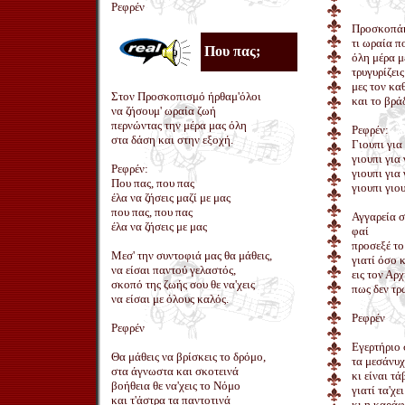
Ρεφρέν
Προσκοπάκ
τι ωραία π
Που πας;
όλη μέρα μ
τρυγυρίζει
μες τον κα
Στον Προσκοπισμό ήρθαμ'όλοι
και το βρά
να ζήσουμ' ωραία ζωή
περνώντας την μέρα μας όλη
Ρεφρέν:
στα δάση και στην εξοχή.
Γιουπι για 
γιουπι για 
Ρεφρέν:
γιουπι για 
Που πας, που πας
γιουπι γιου
έλα να ζήσεις μαζί με μας
που πας, που πας
Αγγαρεία σ
έλα να ζήσεις με μας
φαί
προσεξέ το
Μεσ' την συντοφιά μας θα μάθεις,
γιατί όσο 
να είσαι παντού γελαστός,
εις τον Αρ
σκοπό της ζωής σου θε να'χεις
πως δεν τ
να είσαι με όλους καλός.
Ρεφρέν
Ρεφρέν
Εγερτήριο 
Θα μάθεις να βρίσκεις το δρόμο,
τα μεσάνυχ
στα άγνωστα και σκοτεινά
κι είναι τ
βοήθεια θε να'χεις το Νόμο
γιατί τα'χε
και τ'άστρα τα παντοτινά
κι η καράφ