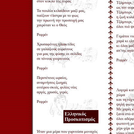
στον κύκλο της πυράς
Τζάμπορι, 
ως τον ου
Τα πουλία κελαϊδουν μαζί μας,
Τζάμπορι, 
παίζουν τ'άστρα με το φως
η ζωή κυλ
την πρωινή την προσευχή μας
Τζάμπορι, 
χαιρόταν κι ο Θεός
όλοι πιό ψ
Ρεφρέν
Γεμάτοι νι
χαρά κι ελ
Χρυσαφένιες ηλιακτίδες
κι όλοι μα
σε γαλάζιους ούρανους
απ'της αγά
για μας της φύσης οι σελίδες
σε τόνους γιορτινούς
Ρεφρέν
Ρεφρέν
Περιπέτειες ωραίες,
αναμνήσεις ζωηρές
ονείρου σκιές, φιλίες νέες
Λυγερό κυ
αργές, χρυσές, γερές.
χώμα
και τη νύχ
Ρεφρέν
ψηλή φωτι
Με χαρές κ
Ελληνικός
ξανά στο 
όλοι αδέρφ
Προσκοπισμός
φωτεινή μ
χέρι-χέρι 
Ήταν μια μέρα που γυρνούσα μοναχός
γύρω μ'αγ