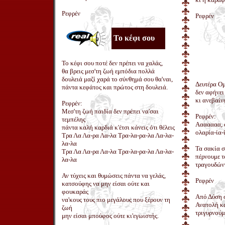
Ρεφρέν
Ρεφρέν
Το κέφι σου
Το κέφι σου ποτέ δεν πρέπει να χαλάς,
θα βρεις μεσ'τη ζωή εμπόδια πολλά
δουλειά μαζί χαρά το σύνθημά σου θα'ναι,
Δευτέρα Ομ
πάντα κεφάτος και πρώτος στη δουλειά.
δεν αφήνει
κι ανεβαίν
Ρεφρέν:
Μεσ'τη ζωή παιδία δεν πρέπει να'σαι
Ρεφρέν:
τεμπέλης
Ααααααα, ο
πάντα καλή καρδιά κ'έτσι κάνεις ότι θέλεις
ολαρία-ία-
Τρα Λα Λα-ρα Λα-λα Τρα-λα-ρα-λα Λα-λα-
λα-λα
Τα σακία 
Τρα Λα Λα-ρα Λα-λα Τρα-λα-ρα-λα Λα-λα-
πέρνουμε τ
λα-λα
τραγουδώντ
Αν τύχεις και θυμώσεις πάντα να γελάς,
Ρεφρέν
κατσούφης να μην είσαι ούτε και
φουκαράς
Από Δύση 
να'κους τους πιο μεγάλους που ξέρουν τη
Ανατολή κα
ζωή
τριγυρνούμ
μην είσαι μπούφος ούτε κι'εγωιστής.